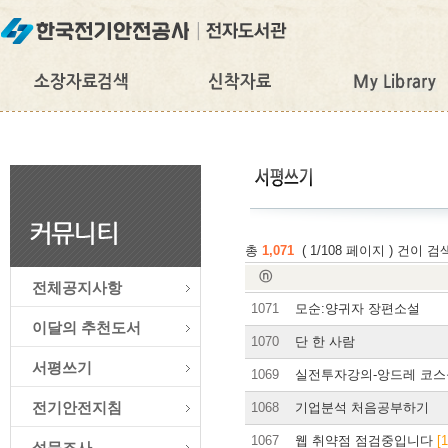
총
1,071
( 1/108 페이지 ) 건이
ⓝ
전체공지사항
1071
모순:양귀자 장편소설
이달의 추천도서
1070
단 한 사람
서평쓰기
1069
실전투자강의-앙드레 코
전기안전지침
1068
기업분석 처음공부하기
1067
웹 취약점 점검중입니다
[1
설문조사